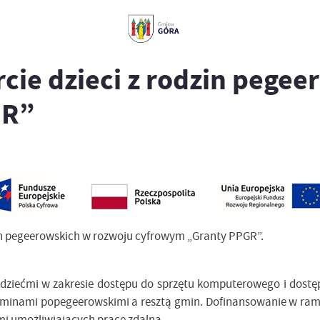
cie dzieci z rodzin pegee
GR”
in pegeerowskich w rozwoju cyfrowym „Granty PPGR”.
 dziećmi w zakresie dostępu
do sprzętu komputerowego i dostę
gminami popegeerowskimi a resztą gmin. Dofinansowanie w ram
i umożliwiających pracę zdalną.