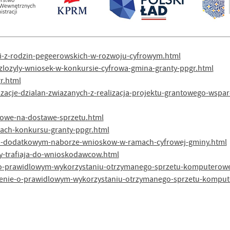
eci-z-rodzin-pegeerowskich-w-rozwoju-cyfrowym.html
-zlozyly-wniosek-w-konkursie-cyfrowa-gmina-granty-ppgr.html
r.html
zacje-dzialan-zwiazanych-z-realizacja-projektu-grantowego-wspa
mowe-na-dostawe-sprzetu.html
mach-konkursu-granty-ppgr.html
e-o-dodatkowym-naborze-wnioskow-w-ramach-cyfrowej-gminy.html
py-trafiaja-do-wnioskodawcow.html
e-o-prawidlowym-wykorzystaniu-otrzymanego-sprzetu-komputerow
czenie-o-prawidlowym-wykorzystaniu-otrzymanego-sprzetu-kompu