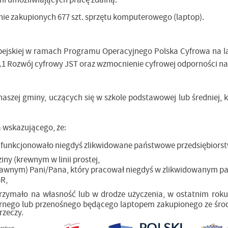
nie zakupionych 677 szt. sprzętu komputerowego (laptop).
opejskiej w ramach Programu Operacyjnego Polska Cyfrowa na l
5.1 Rozwój cyfrowy JST oraz wzmocnienie cyfrowej odporności na
naszej gminy, uczących się w szkole podstawowej lub średniej,
 wskazującego, że:
j funkcjonowało niegdyś zlikwidowane państwowe przedsiębiorst
ny (krewnym w linii prostej,
prawnym) Pani/Pana, który pracował niegdyś w zlikwidowanym p
GR,
trzymało na własność lub w drodze użyczenia, w ostatnim rok
onarnego lub przenośnego będącego laptopem zakupionego ze śr
rzeczy.