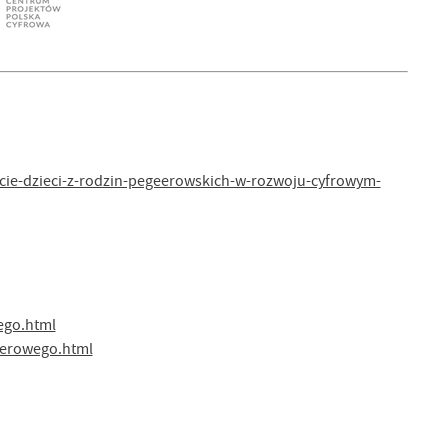
rcie-dzieci-z-rodzin-pegeerowskich-w-rozwoju-cyfrowym-
ego.html
terowego.html