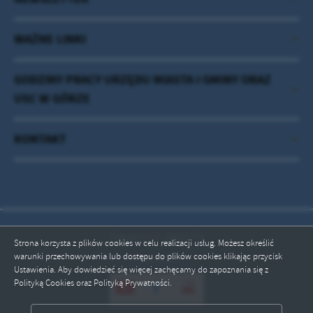
WAŻNE LINKI
GODZINY PRACY URZĘDU MIASTA I GMINY ORAZ
USC W GÓRZE
KONTAKT
Odwiedzin: 3451774
Strona korzysta z plików cookies w celu realizacji usług. Możesz określić
warunki przechowywania lub dostępu do plików cookies klikając przycisk
Online: 1
Ustawienia. Aby dowiedzieć się więcej zachęcamy do zapoznania się z
Polityką Cookies oraz Polityką Prywatności.
ZAPISZ WYBRANE