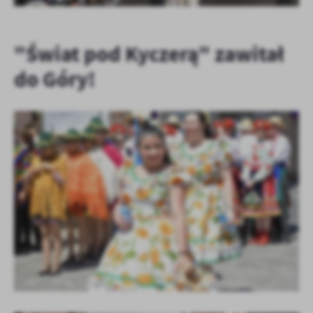
"Świat pod Kyczerą" zawitał
do Góry!