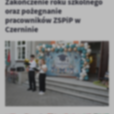
Zakończenie roku szkolnego
oraz pożegnanie
pracowników ZSPiP w
Czerninie