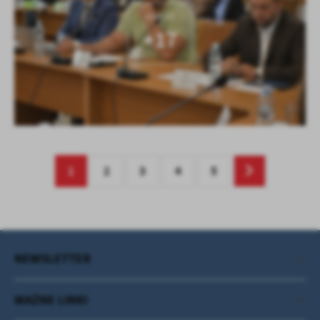
KOLEJNE
+17
1
2
3
4
5
NEWSLETTER
WAŻNE LINKI