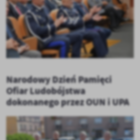
KOLEJNE
+39
Narodowy Dzień Pamięci
Ofiar Ludobójstwa
dokonanego przez OUN i UPA