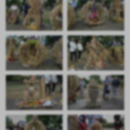
zwyczajów dotyczących przeglądanej witryny internetowej. Treści
promocyjne mogą pojawić się na stronach podmiotów trzecich lub
firm będących naszymi partnerami oraz innych dostawców usług.
Firmy te działają w charakterze pośredników prezentujących nasze
treści w postaci wiadomości, ofert, komunikatów mediów
społecznościowych.