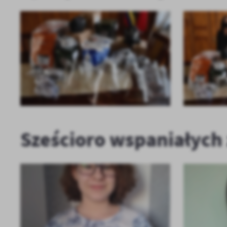
Sześcioro wspaniałych 