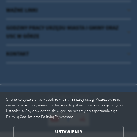
WAŻNE LINKI
GODZINY PRACY URZĘDU MIASTA I GMINY ORAZ
USC W GÓRZE
KONTAKT
Odwiedzin: 3450329
Strona korzysta z plików cookies w celu realizacji usług. Możesz określić
warunki przechowywania lub dostępu do plików cookies klikając przycisk
Online: 6
Ustawienia. Aby dowiedzieć się więcej zachęcamy do zapoznania się z
Polityką Cookies oraz Polityką Prywatności.
ZAPISZ WYBRANE
USTAWIENIA