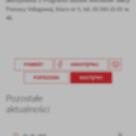
skorzystania z Programu udziela Kierownik Sekcji
Pomocy Usługowej, biuro nr 5, tel. 65-543-22-01 w.
46.
POWRÓT
UDOSTĘPNIJ
POPRZEDNI
NASTĘPNY
Pozostałe
aktualności
29 - 05 - 2026