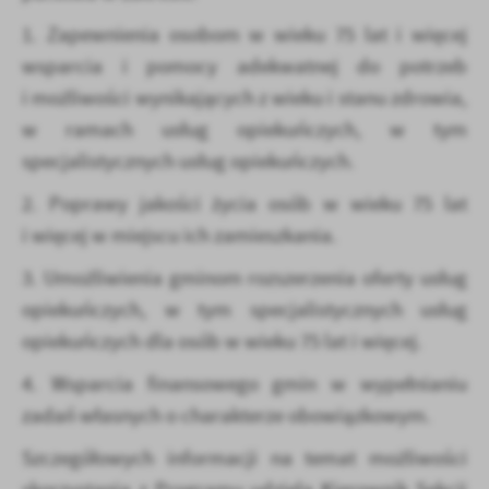
1. Zapewnienia osobom w wieku 75 lat i więcej
wsparcia i pomocy adekwatnej do potrzeb
i możliwości wynikających z wieku i stanu zdrowia,
w ramach usług opiekuńczych, w tym
specjalistycznych usług opiekuńczych.
2. Poprawy jakości życia osób w wieku 75 lat
i więcej w miejscu ich zamieszkania.
3. Umożliwienia gminom rozszerzenia oferty usług
opiekuńczych, w tym specjalistycznych usług
opiekuńczych dla osób w wieku 75 lat i więcej.
4. Wsparcia finansowego gmin w wypełnianiu
zadań własnych o charakterze obowiązkowym.
Szczegółowych informacji na temat możliwości