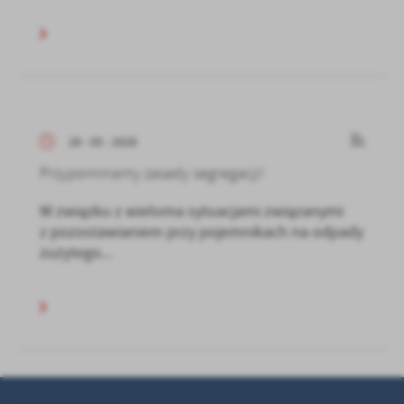
28 - 05 - 2026
Przypominamy zasady segregacji!
W związku z wieloma sytuacjami związanymi
z pozostawianiem przy pojemnikach na odpady
zużytego...