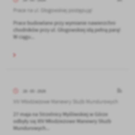
Prace na ul. Głogowskiej postępują!
Prace budowlane przy wymianie nawierzchni
chodników przy ul. Głogowskiej idą pełną parą!
W ciągu...
28 - 05 - 2026
XIV Młodzieżowe Manewry Służb Mundurowych
27 maja na Strzelnicy Myśliwskiej w Górze
odbyły się XIV Młodzieżowe Manewry Służb
Mundurowych...